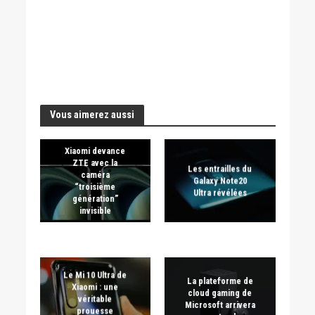
Vous aimerez aussi
Xiaomi devance
ZTE avec la
Les entrailles du
caméra
Galaxy Note20
“troisième
Ultra révélées
génération”
invisible
Le Mi 10 Ultra de
La plateforme de
Xiaomi : une
cloud gaming de
véritable
Microsoft arrivera
prouesse