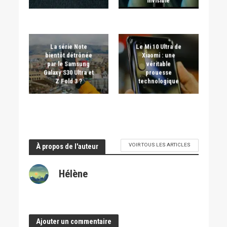
invisible
La série Note
Le Mi 10 Ultra de
bientôt détrônée
Xiaomi : une
par le Samsung
véritable
Galaxy S30 Ultra et
prouesse
Z Fold 3 ?
technologique
VOIR TOUS LES ARTICLES
À propos de l'auteur
Hélène
Ajouter un commentaire