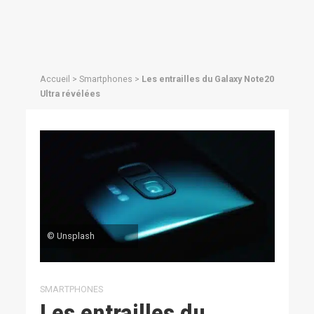
Accueil
>
Smartphones
>
Les entrailles du Galaxy Note20
Ultra révélées
© Unsplash
SMARTPHONES
Les entrailles du