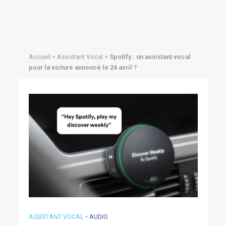
Accueil
>
Assistant Vocal
>
Spotify : un assistant vocal
pour la voiture annoncé le 24 avril ?
ASSISTANT VOCAL
•
AUDIO