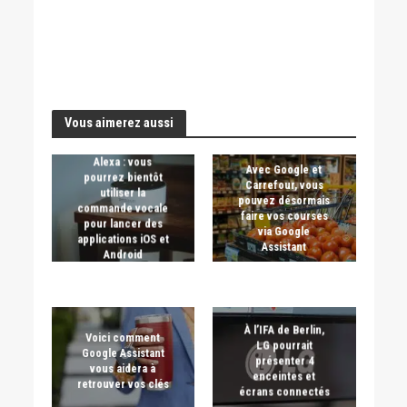
Vous aimerez aussi
Alexa : vous
Avec Google et
pourrez bientôt
Carrefour, vous
utiliser la
pouvez désormais
commande vocale
faire vos courses
pour lancer des
via Google
applications iOS et
Assistant
Android
À l’IFA de Berlin,
Voici comment
LG pourrait
Google Assistant
présenter 4
vous aidera à
enceintes et
retrouver vos clés
écrans connectés