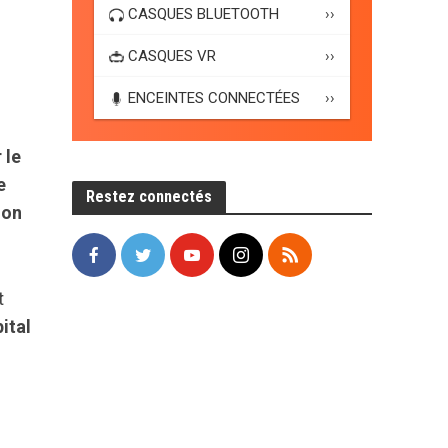
CASQUES BLUETOOTH
››
CASQUES VR
››
ENCEINTES CONNECTÉES
››
 le
e
Restez connectés
ion
t
ital