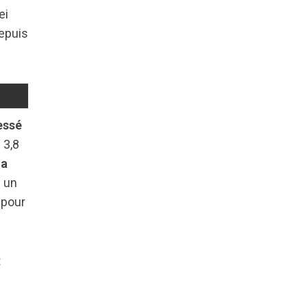
ei
epuis
essé
 3,8
la
c un
pour
t