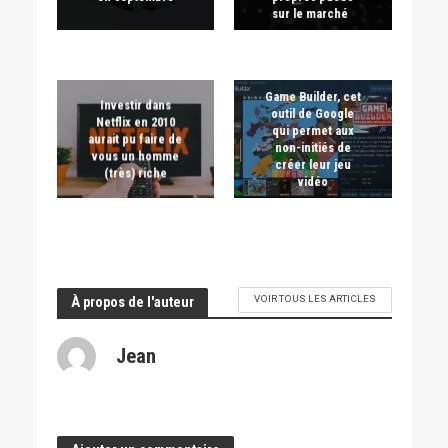
sur le marché
Game Builder, cet
Investir dans
outil de Google
Netflix en 2010
qui permet aux
aurait pu faire de
non-initiés de
vous un homme
créer leur jeu
(très) riche
vidéo
VOIR TOUS LES ARTICLES
À propos de l'auteur
Jean