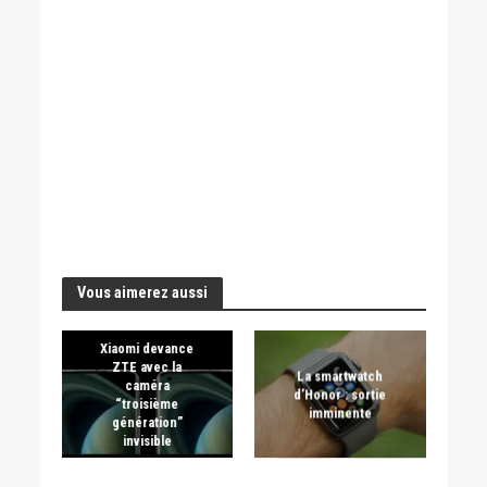
Vous aimerez aussi
Xiaomi devance
ZTE avec la
La smartwatch
caméra
d’Honor : sortie
“troisième
imminente
génération”
invisible