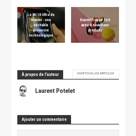
Le Mi 10 Ultra de
Xiaomi : une
Xiaomi frappe fort
véritable
avec 6 nouveaux
prouesse
produits
technologique
VOIR TOUS LES ARTICLES
À propos de l'auteur
Laurent Potelet
Ajouter un commentaire