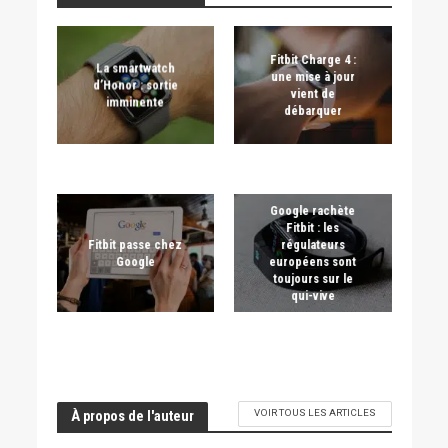
Fitbit Charge 4 :
La smartwatch
une mise à jour
d’Honor : sortie
vient de
imminente
débarquer
Google rachète
Fitbit : les
Fitbit passe chez
régulateurs
Google
européens sont
toujours sur le
qui-vive
VOIR TOUS LES ARTICLES
À propos de l'auteur