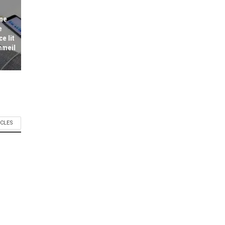
une
e
e lit
mmeil
ICLES