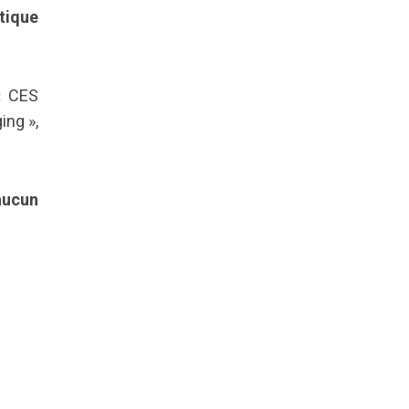
étique
« CES
ing »,
aucun