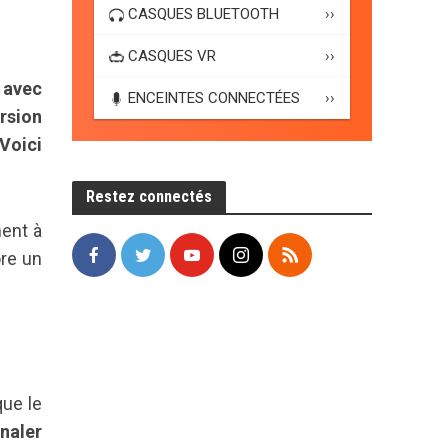
CASQUES BLUETOOTH
››
CASQUES VR
››
 avec
ENCEINTES CONNECTÉES
››
ersion
 Voici
Restez connectés
ment à
ore un
que le
naler