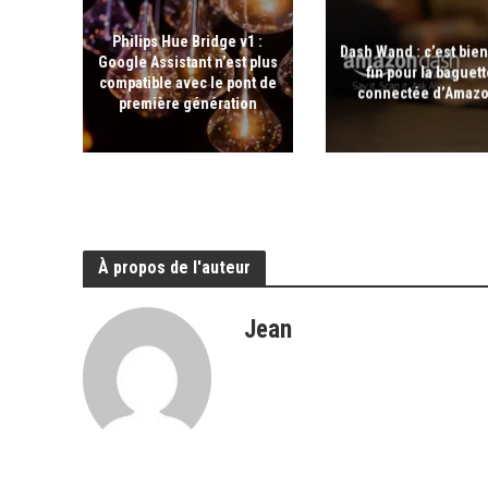
Philips Hue Bridge v1 :
Dash Wand : c’est bien
Google Assistant n’est plus
fin pour la baguet
compatible avec le pont de
connectée d’Amaz
première génération
À propos de l'auteur
Jean