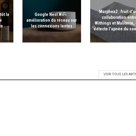
Morphea2 : fruit d’
tôt la
Google Nest WiFi :
collaboration entr
te
amélioration du réseau sur
Withings et Maliterie, c
on
les connexions lentes
détecte l’apnée du so
VOIR TOUS LES ART