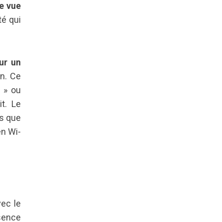
e vue
té qui
ur un
on. Ce
e » ou
it. Le
rs que
en Wi-
ec le
esence