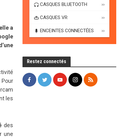
CASQUES BLUETOOTH
››
CASQUES VR
››
elle a
ENCEINTES CONNECTÉES
››
oogle
 d’une
Restez connectés
tivité
. Pour
Orcam
nt les
é
des
r une