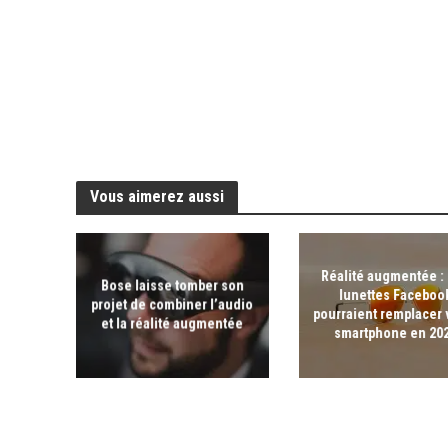
Vous aimerez aussi
Réalité augmentée :
Bose laisse tomber son
lunettes Faceboo
projet de combiner l’audio
pourraient remplacer 
et la réalité augmentée
smartphone en 20