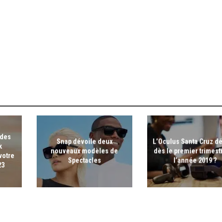
 des
Snap dévoile deux
L’Oculus Santa Cruz dé
k
nouveaux modèles de
dès le premier trimest
votre
Spectacles
l’année 2019 ?
23