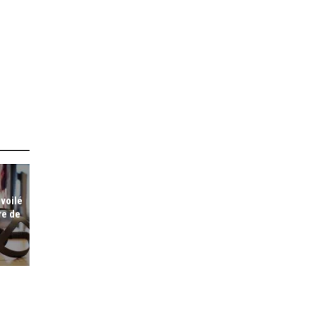
voilé
re de