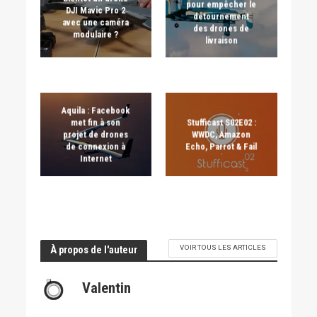
pour empêcher le
DJI Mavic Pro 2
détournement
avec une caméra
des drones de
modulaire ?
livraison
Aquila : Facebook
met fin à son
Stufficast S02E02 :
projet de drones
WWDC, Amazon
de connexion à
Echo, Parrot & Fail
Internet
VOIR TOUS LES ARTICLES
À propos de l'auteur
Valentin