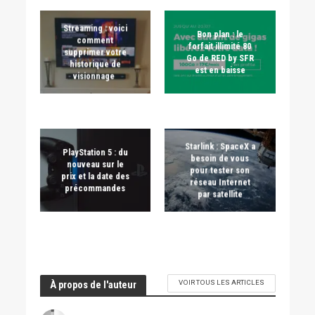
Streaming : voici
Bon plan : le
comment
forfait illimité 80
supprimer votre
Go de RED by SFR
historique de
est en baisse
visionnage
Starlink : SpaceX a
PlayStation 5 : du
besoin de vous
nouveau sur le
pour tester son
prix et la date des
réseau Internet
précommandes
par satellite
VOIR TOUS LES ARTICLES
À propos de l'auteur