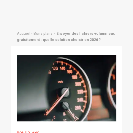
Accueil
>
Bons plans
>
Envoyer des fichiers volumineux
gratuitement : quelle solution choisir en 2026 ?
BONS PLANS