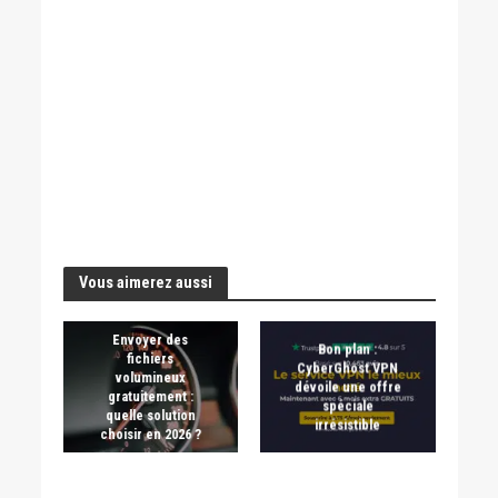
Vous aimerez aussi
Envoyer des
Bon plan :
fichiers
CyberGhost VPN
volumineux
dévoile une offre
gratuitement :
spéciale
quelle solution
irrésistible
choisir en 2026 ?