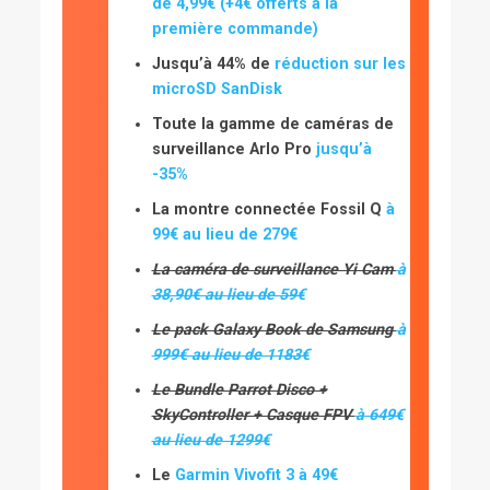
de 4,99€ (+4€ offerts à la
première commande)
Jusqu’à 44% de
réduction sur les
microSD SanDisk
Toute la gamme de caméras de
surveillance Arlo Pro
jusqu’à
-35%
La montre connectée Fossil Q
à
99€ au lieu de 279€
La caméra de surveillance Yi Cam
à
38,90€ au lieu de 59€
Le pack Galaxy Book de Samsung
à
999€ au lieu de 1183€
Le Bundle Parrot Disco +
SkyController + Casque FPV
à 649€
au lieu de 1299€
Le
Garmin Vivofit 3 à 49€