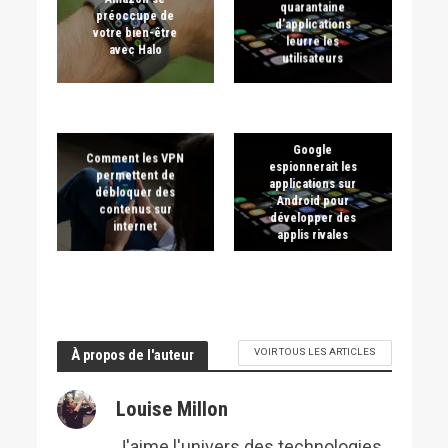
quarantaine
préoccupe de
d’applications
votre bien-être
leurre les
avec Halo
utilisateurs
Google
Comment les VPN
espionnerait les
permettent de
applications sur
débloquer des
Android pour
contenus sur
développer des
internet
applis rivales
VOIR TOUS LES ARTICLES
À propos de l'auteur
Louise Millon
J'aime l'univers des technologies,