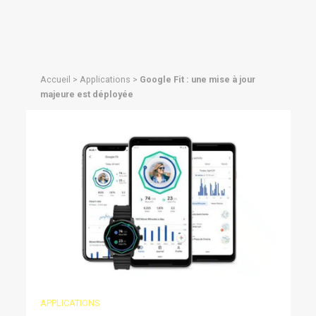
Accueil
>
Applications
>
Google Fit : une mise à jour
majeure est déployée
APPLICATIONS