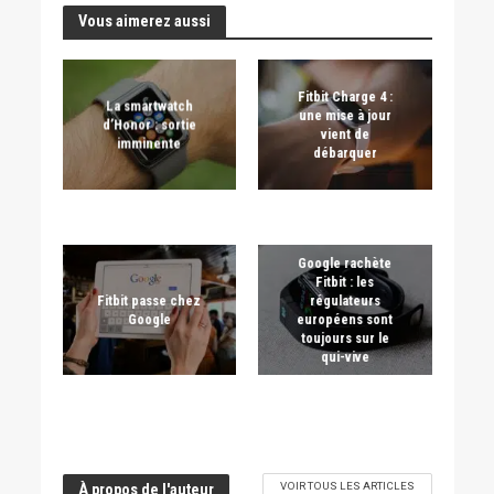
Vous aimerez aussi
Fitbit Charge 4 :
La smartwatch
une mise à jour
d’Honor : sortie
vient de
imminente
débarquer
Google rachète
Fitbit : les
Fitbit passe chez
régulateurs
Google
européens sont
toujours sur le
qui-vive
VOIR TOUS LES ARTICLES
À propos de l'auteur