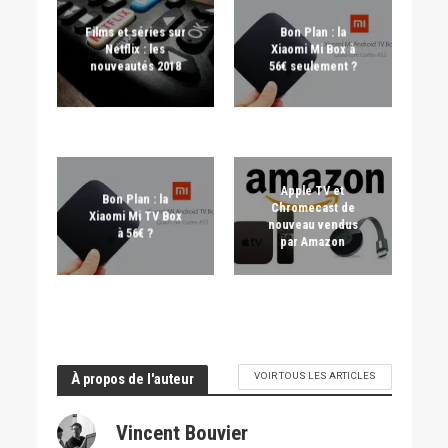
Films et séries sur
Bon Plan : la
Netflix : les
Xiaomi Mi Box à
nouveautés 2018
56€ seulement ?
Apple TV et
Bon Plan : la
Chromecast de
Xiaomi Mi TV Box
nouveau vendus
à 56€ ?
par Amazon
VOIR TOUS LES ARTICLES
À propos de l'auteur
Vincent Bouvier