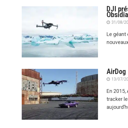
DJI pré
Obsidi
31/08/2
Le géant 
nouveaux 
AirDog 
13/07/2
En 2015, 
tracker l
aujourd’hu