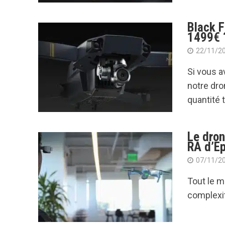
Black F
1499€ 
22/11/2
Si vous a
notre dr
quantité t
Le dron
RA d’E
07/11/2
Tout le m
complexit