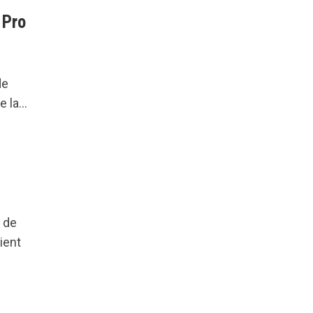
 Pro
de
 la...
 de
ient