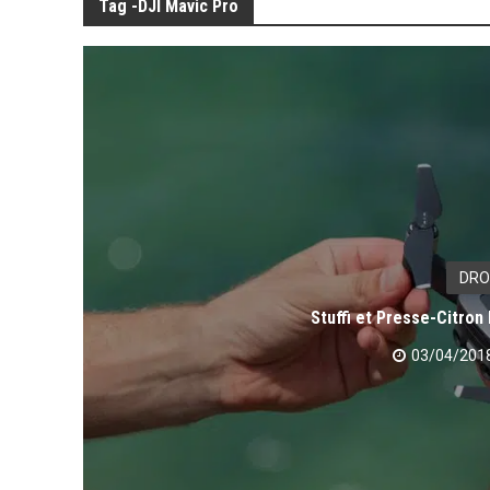
Tag -DJI Mavic Pro
DRO
Stuffi et Presse-Citron 
03/04/201