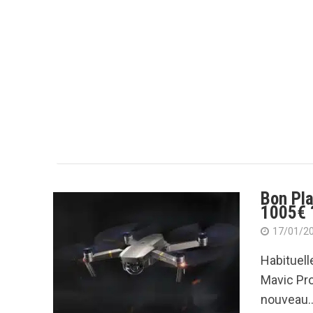
Bon Pla
1005€ 
17/01/2
Habituel
Mavic Pro 
nouveau..