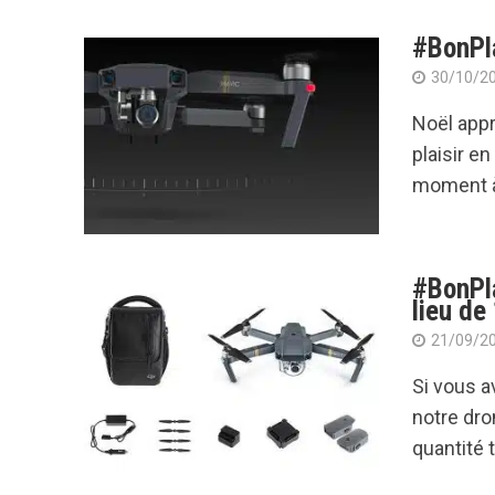
#BonPla
30/10/2
Noël appr
plaisir e
moment à 
#BonPla
lieu de
21/09/2
Si vous a
notre dr
quantité t