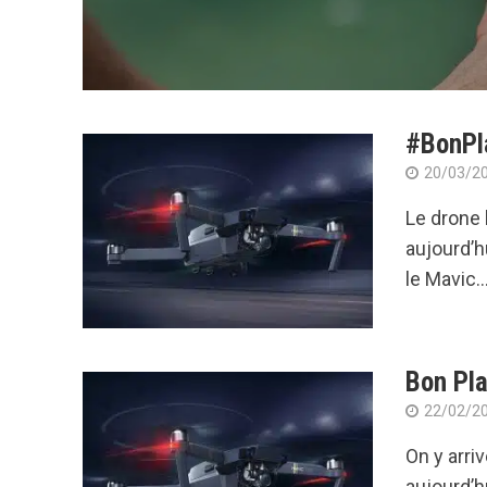
#BonPla
20/03/2
Le drone 
aujourd’h
le Mavic..
Bon Pla
22/02/2
On y arri
aujourd’h