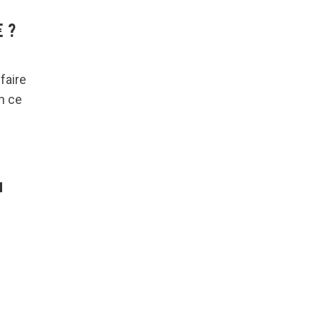
€ ?
faire
en ce
u