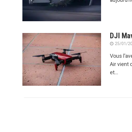
DJI Mav
25/01/2
Vous l’av
Air vient
et...