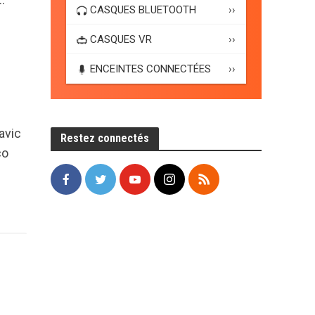
CASQUES BLUETOOTH
››
CASQUES VR
››
ENCEINTES CONNECTÉES
››
avic
Restez connectés
co