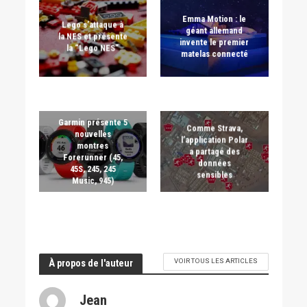
Emma Motion : le
Lego s’attaque à
géant allemand
la NES et présente
invente le premier
la “Lego NES”
matelas connecté
Garmin présente 5
Comme Strava,
nouvelles
l’application Polar
montres
a partagé des
Forerunner (45,
données
45S, 245, 245
sensibles
Music, 945)
VOIR TOUS LES ARTICLES
À propos de l'auteur
Jean