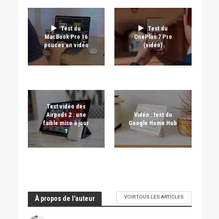
Test du
Test du
MacBook Pro 16
OnePlus 7 Pro
pouces en vidéo
(vidéo)
Test vidéo des
Airpods 2 : une
Vidéo : test du
faible mise à jour
Google Home Hub
?
VOIR TOUS LES ARTICLES
À propos de l'auteur